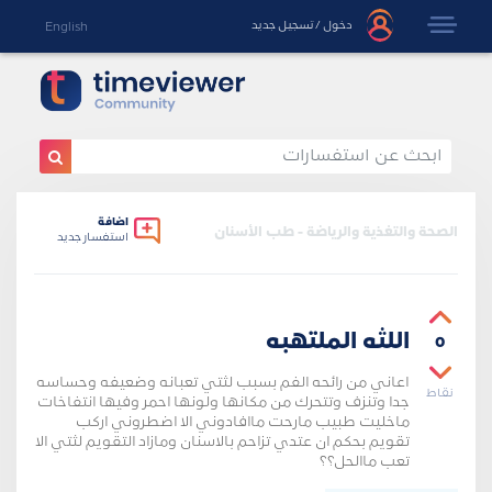
دخول
/
تسجيل جديد
English
اضافة
الصحة والتغذية والرياضة - طب الأسنان
استفسار جديد
اللثه الملتهبه
0
اعاني من رائحه الفم بسبب لثتي تعبانه وضعيفه وحساسه
نقاط
جدا وتنزف وتتحرك من مكانها ولونها احمر وفيها انتفاخات
ماخليت طبيب مارحت ماافادوني الا اضطروني اركب
تقويم بحكم ان عتدي تزاحم بالاسنان ومازاد التقويم لثتي الا
تعب ماالحل؟؟