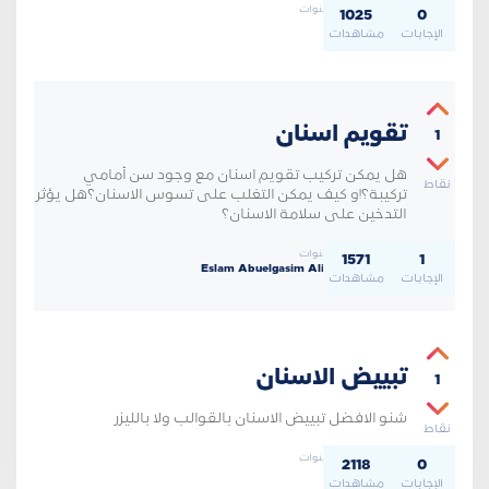
سأل منذ 4 سنوات
1025
0
Guest
الإجابات
مشاهدات
تقويم اسنان
1
هل يمكن تركيب تقويم اسنان مع وجود سن أمامي
نقاط
تركيبة؟!و كيف يمكن التغلب على تسوس الاسنان؟هل يؤثر
التدخين على سلامة الاسنان؟
سأل منذ 5 سنوات
1571
1
Eslam Abuelgasim Ali Hamedan
الإجابات
مشاهدات
تبييض الاسنان
1
شنو الافضل تبييض الاسنان بالقوالب ولا بالليزر
نقاط
سأل منذ 6 سنوات
2118
0
azooz
الإجابات
مشاهدات